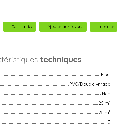
Calculatrice
Ajouter aux favoris
Imprimer
téristiques
techniques
Fioul
PVC/Double vitrage
Non
25
m²
25
m²
3