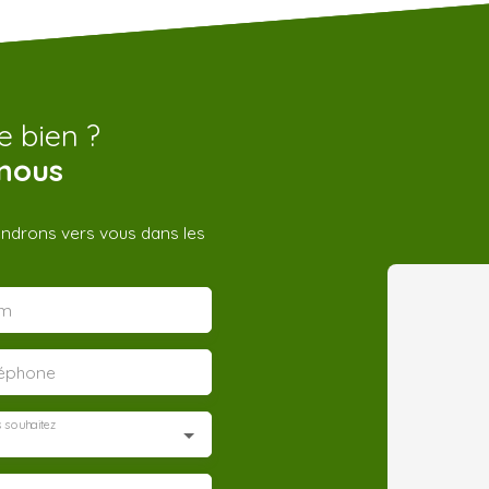
e bien ?
nous
iendrons vers vous dans les
m
léphone
 souhaitez