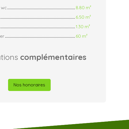
/ wc
8.80 m²
6.50 m²
1.30 m²
er
60 m²
ations
complémentaires
Nos honoraires