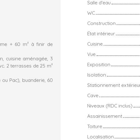
Salle d'eau
WC
Construction
État intérieur
Cuisine
me + 60 m² à finir de
Vue
on, cuisine aménagée, 3
Exposition
wc. 2 terrasses de 25 m²
Isolation
e ou Pac), buanderie, 60
Stationnement extérieu
Cave
Niveaux (RDC inclus)
Assainissement
Toiture
Localisation