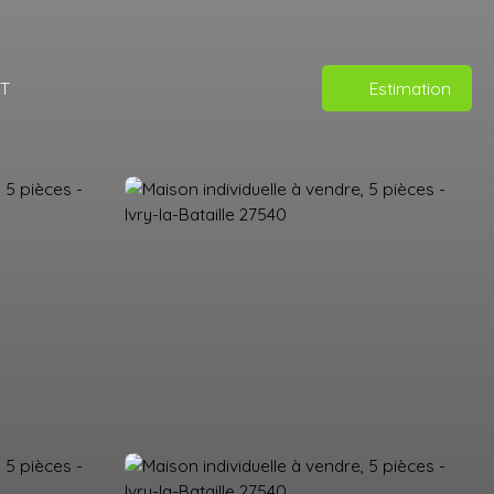
T
Estimation