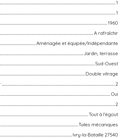
1
1
1960
A rafraîchir
Aménagée et équipée/Indépendante
Jardin, terrasse
Sud-Ouest
Double vitrage
r
2
Oui
2
Tout à l'égout
Tuiles mécaniques
Ivry-la-Bataille 27540