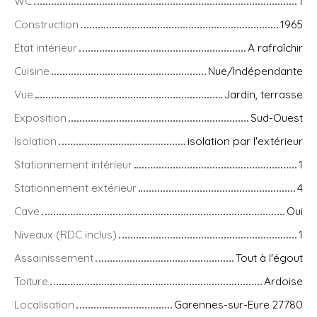
WC
1
Construction
1965
État intérieur
A rafraîchir
Cuisine
Nue/Indépendante
Vue
Jardin, terrasse
Exposition
Sud-Ouest
Isolation
isolation par l'extérieur
Stationnement intérieur
1
Stationnement extérieur
4
Cave
Oui
Niveaux (RDC inclus)
1
Assainissement
Tout à l'égout
Toiture
Ardoise
Localisation
Garennes-sur-Eure 27780