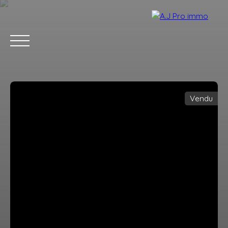
Vendu
ACCUEIL
ACHETER
VENDRE
LOUER
BLOG
CONTACT
Estimation