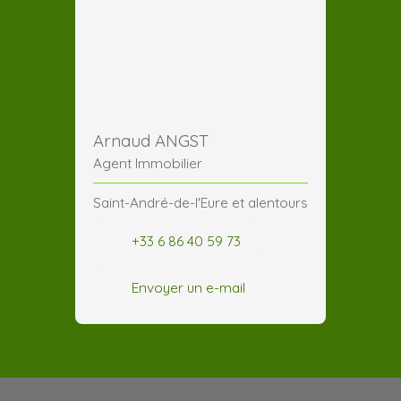
Arnaud ANGST
Agent Immobilier
Saint-André-de-l'Eure et alentours
+33 6 86 40 59 73
Envoyer un e-mail