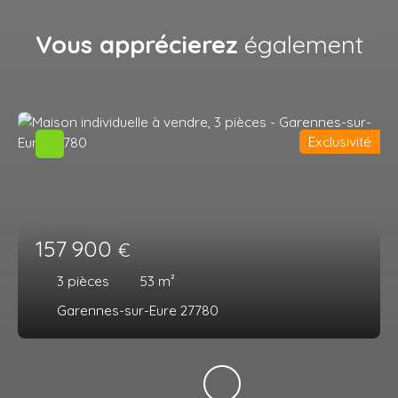
Vous apprécierez
également
Exclusivité
157 900
€
3
pièces
53
m²
Garennes-sur-Eure 27780