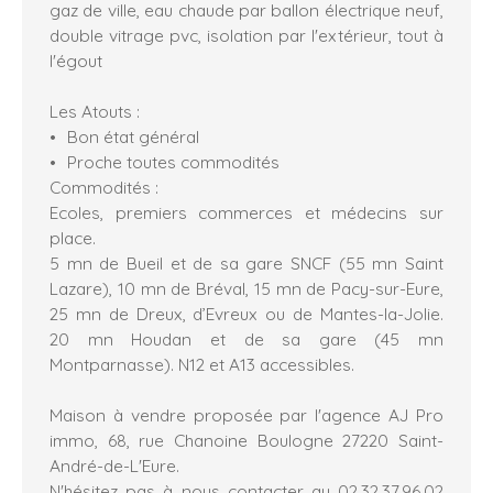
gaz de ville, eau chaude par ballon électrique neuf,
double vitrage pvc, isolation par l'extérieur, tout à
l'égout
Les Atouts :
Bon état général
Proche toutes commodités
Commodités :
Ecoles, premiers commerces et médecins sur
place.
5 mn de Bueil et de sa gare SNCF (55 mn Saint
Lazare), 10 mn de Bréval, 15 mn de Pacy-sur-Eure,
25 mn de Dreux, d’Evreux ou de Mantes-la-Jolie.
20 mn Houdan et de sa gare (45 mn
Montparnasse). N12 et A13 accessibles.
Maison à vendre proposée par l'agence AJ Pro
immo, 68, rue Chanoine Boulogne 27220 Saint-
André-de-L'Eure.
N'hésitez pas à nous contacter au 02.32.37.96.02