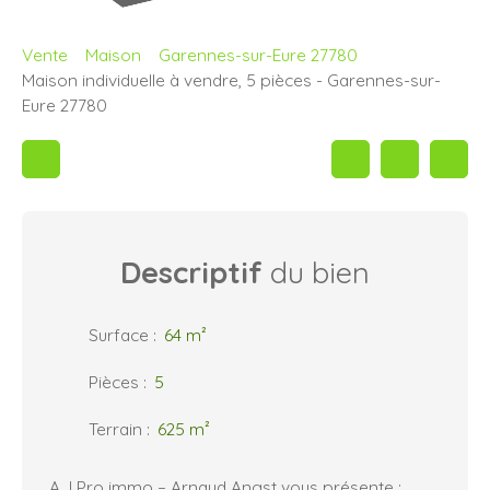
Vente
Maison
Garennes-sur-Eure 27780
Maison individuelle à vendre, 5 pièces - Garennes-sur-
Eure 27780
Descriptif
du bien
Surface
:
64
m²
Pièces
:
5
Terrain
:
625
m²
A.J Pro immo – Arnaud Angst vous présente :