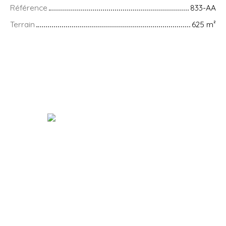
Référence
833-AA
Terrain
625
m²