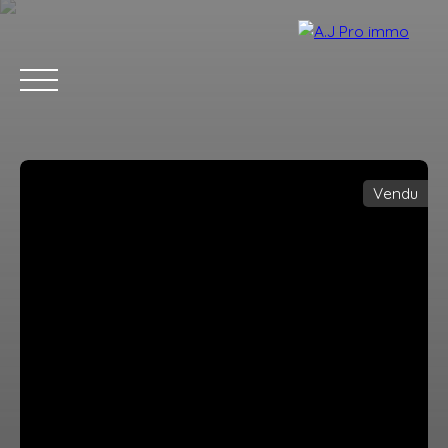
Vendu
ACCUEIL
ACHETER
VENDRE
LOUER
BLOG
CONTACT
Estimation