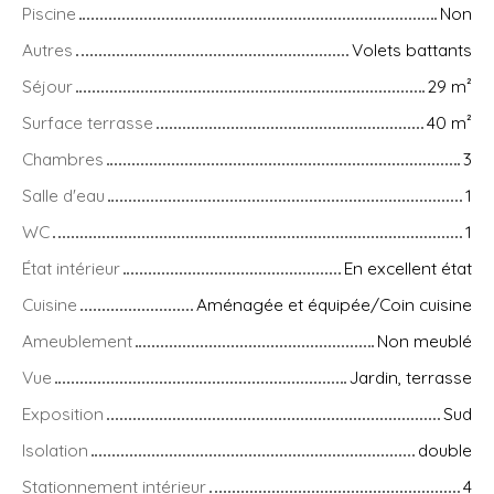
Piscine
Non
Autres
Volets battants
Séjour
29
m²
Surface terrasse
40
m²
Chambres
3
Salle d'eau
1
WC
1
État intérieur
En excellent état
Cuisine
Aménagée et équipée/Coin cuisine
Ameublement
Non meublé
Vue
Jardin, terrasse
Exposition
Sud
Isolation
double
Stationnement intérieur
4