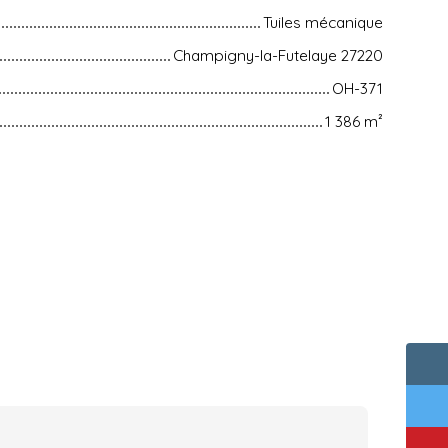
Tuiles mécanique
Champigny-la-Futelaye 27220
OH-371
1 386
m²