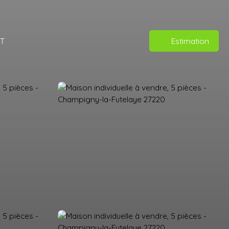
T
Estimation