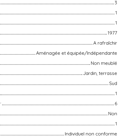
3
1
1
1977
A rafraîchir
Aménagée et équipée/Indépendante
Non meublé
Jardin, terrasse
Sud
1
r
6
Non
1
Individuel non conforme