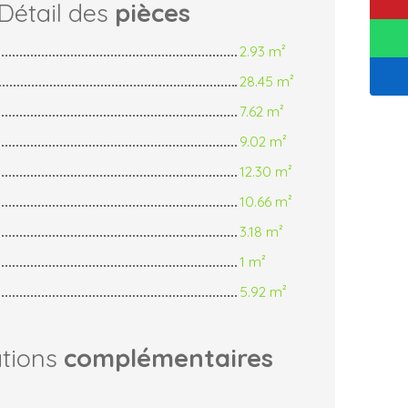
Détail des
pièces
2.93 m²
28.45 m²
7.62 m²
9.02 m²
12.30 m²
10.66 m²
3.18 m²
1 m²
5.92 m²
ations
complémentaires