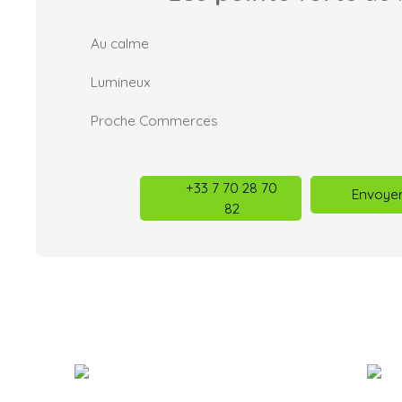
Au calme
Lumineux
Proche Commerces
+33 7 70 28 70
Envoyer
82