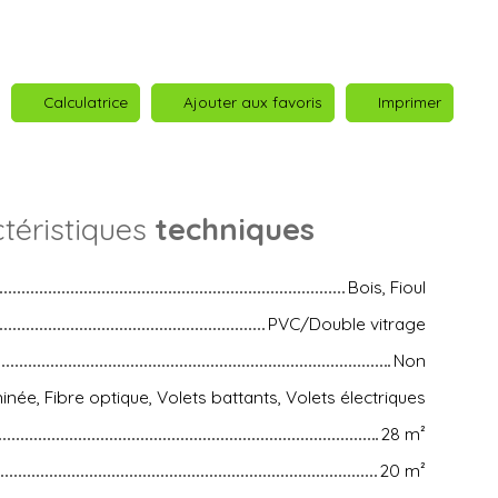
Calculatrice
Ajouter aux favoris
Imprimer
téristiques
techniques
Bois, Fioul
PVC/Double vitrage
Non
née, Fibre optique, Volets battants, Volets électriques
28
m²
20
m²