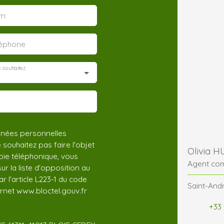
m
léphone
 souhaitez
nnées personnelles
ouhaitez pas faire l'objet
Olivia 
ie téléphonique, vous
Agent co
r la liste d'opposition au
 l'article L223-1 du code
Saint-Andr
ernet www.bloctel.gouv.fr
+33 