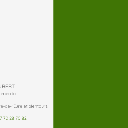
HUBERT
mmercial
é-de-l'Eure et alentours
7 70 28 70 82