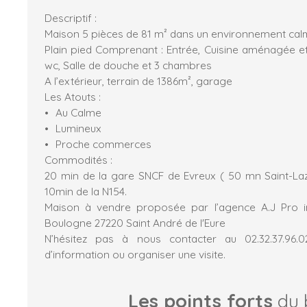
Descriptif :
Maison 5 pièces de 81 m² dans un environnement ca
Plain pied Comprenant : Entrée, Cuisine aménagée et 
wc, Salle de douche et 3 chambres
A l’extérieur, terrain de 1386m², garage
Les Atouts :
Au Calme
Lumineux
Proche commerces
Commodités :
20 min de la gare SNCF de Evreux ( 50 mn Saint-Laza
10min de la N154.
Maison à vendre proposée par l’agence A.J Pro 
Boulogne 27220 Saint André de l'Eure
N’hésitez pas à nous contacter au 02.32.37.96
d’information ou organiser une visite.
Les points forts
du 