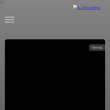
Vendu
ACCUEIL
ACHETER
VENDRE
LOUER
BLOG
CONTACT
Estimation