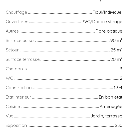
Chauffage
Fioul/Individuel
Ouvertures
PVC/Double vitrage
Autres
Fibre optique
Surface au sol
90
m²
Séjour
25
m²
Surface terrasse
20
m²
Chambres
3
WC
2
Construction
1974
État intérieur
En bon état
Cuisine
Aménagée
Vue
Jardin, terrasse
Exposition
Sud