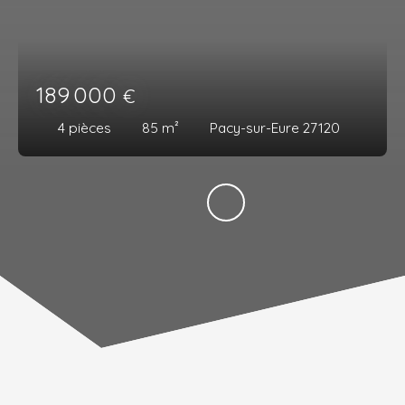
189 000
€
4
pièces
85
m²
Pacy-sur-Eure 27120