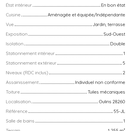
État intérieur
En bon état
Cuisine
Aménagée et équipée/Indépendante
Vue
Jardin, terrasse
Exposition
Sud-Ouest
Isolation
Double
Stationnement intérieur
1
Stationnement extérieur
5
Niveaux (RDC inclus)
2
Assainissement
Individuel non conforme
Toiture
Tuiles mécaniques
Localisation
Oulins 28260
Référence
55-JL
Salle de bains
1
Terrain
1 255
m²