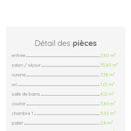
Détail des
pièces
entrée
2,80 m²
salon / séjour
33,80 m²
cuisine
7,38 m²
wc
1,01 m²
salle de bains
4,12 m²
couloir
3,89 m²
chambre 1
9,55 m²
palier
2,8 m²