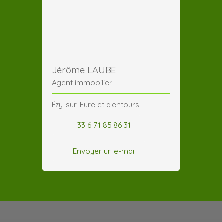
Jérôme LAUBE
Agent immobilier
Ézy-sur-Eure et alentours
+33 6 71 85 86 31
Envoyer un e-mail