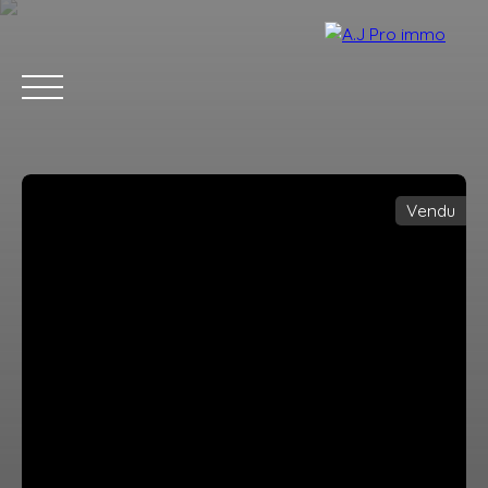
Vendu
ACCUEIL
ACHETER
VENDRE
LOUER
BLOG
CONTACT
Estimation