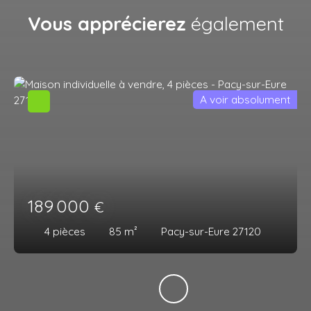
Vous apprécierez
également
A voir absolument
189 000
€
4
pièces
85
m²
Pacy-sur-Eure 27120