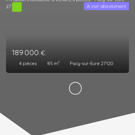
A voir absolument
189 000
€
4
pièces
85
m²
Pacy-sur-Eure 27120