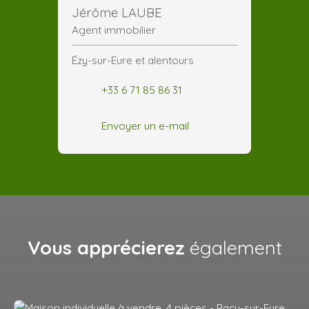
Jérôme LAUBE
Agent immobilier
Ézy-sur-Eure et alentours
+33 6 71 85 86 31
Envoyer un e-mail
Vous apprécierez
également