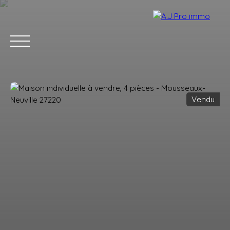
Vendu
ACCUEIL
ACHETER
VENDRE
LOUER
BLOG
CONTACT
Estimation