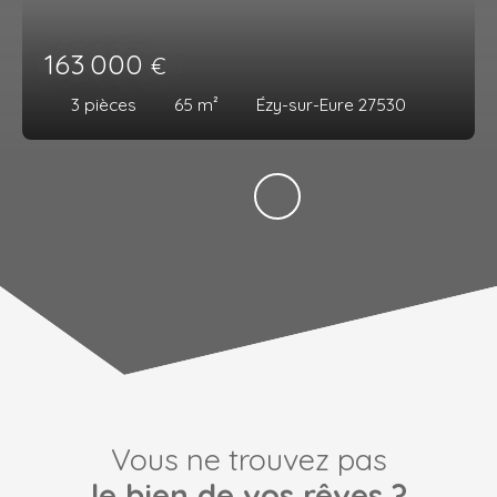
163 000
€
3
pièces
65
m²
Ézy-sur-Eure 27530
Vous ne trouvez pas
le bien de vos rêves ?