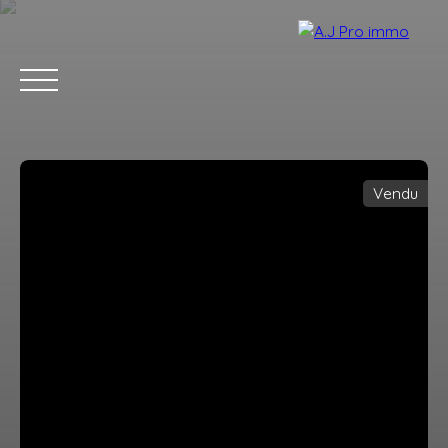
Vendu
ACCUEIL
ACHETER
VENDRE
LOUER
BLOG
CONTACT
Estimation