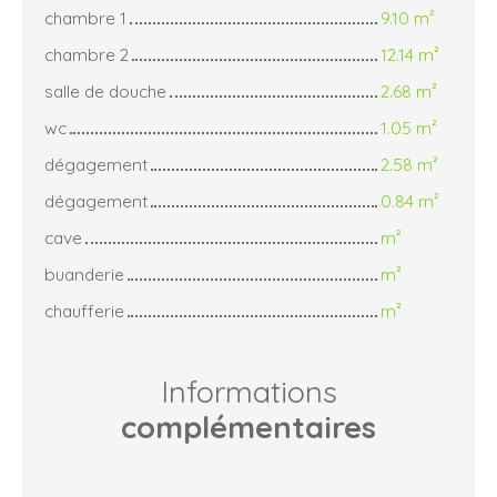
chambre 1
9.10 m²
chambre 2
12.14 m²
salle de douche
2.68 m²
wc
1.05 m²
dégagement
2.58 m²
dégagement
0.84 m²
cave
m²
buanderie
m²
chaufferie
m²
Informations
complémentaires