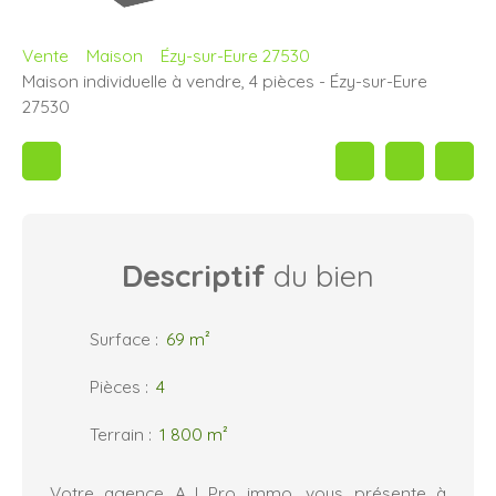
Vente
Maison
Ézy-sur-Eure 27530
Maison individuelle à vendre, 4 pièces - Ézy-sur-Eure
27530
Descriptif
du bien
Surface
:
69
m²
Pièces
:
4
Terrain
:
1 800
m²
Votre agence A.J Pro immo, vous présente à