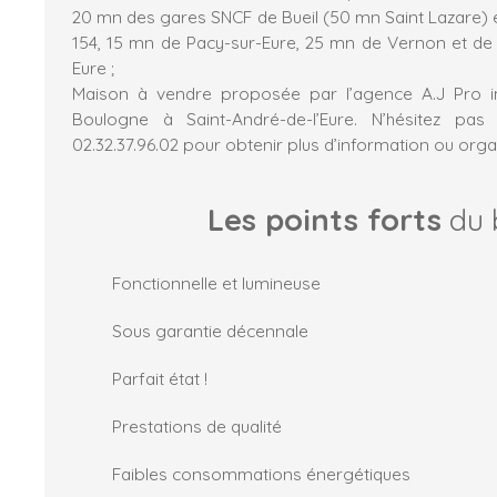
20 mn des gares SNCF de Bueil (50 mn Saint Lazare) e
154, 15 mn de Pacy-sur-Eure, 25 mn de Vernon et de 
Eure ;
Maison à vendre proposée par l’agence A.J Pro 
Boulogne à Saint-André-de-l’Eure. N’hésitez pa
02.32.37.96.02 pour obtenir plus d’information ou organ
Les points forts
du 
Fonctionnelle et lumineuse
Sous garantie décennale
Parfait état !
Prestations de qualité
Faibles consommations énergétiques