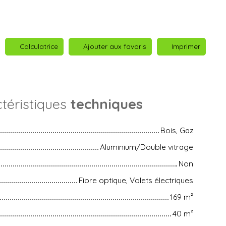
Calculatrice
Ajouter aux favoris
Imprimer
téristiques
techniques
Bois, Gaz
Aluminium/Double vitrage
Non
Fibre optique, Volets électriques
169
m²
40
m²