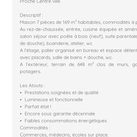
Proche Centre ville
Descriptif :
Maison 7 pièces de 169 m² habitables, commodités à p
Au rez-de-chaussée, entrée, cuisine équipée et amé
salon séjour avec poêle à bois (neuf), suite parentale
de douche), buanderie, atelier, wc
A l’étage, palier organisé en bureau et espace déten
avec placards, salle de bains + douche, wc.
A l’extérieur, terrain de 648 m² clos de murs, ga
potagers.
Les Atouts :
Prestations soignées et de qualité
Lumineuse et fonctionnelle
Parfait état !
Encore sous garantie décennale
Faibles consommations énergétiques
Commodités :
Commerces, médecins, écoles sur place.