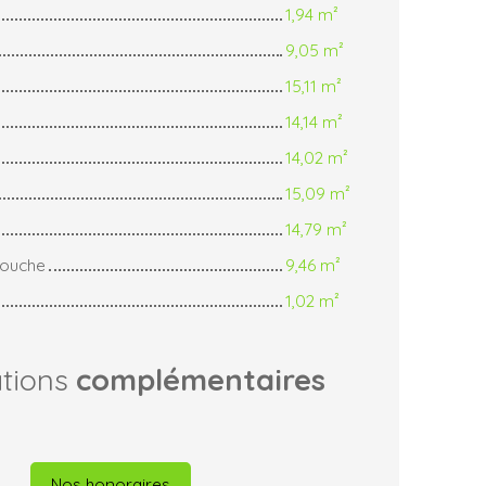
1,94 m²
9,05 m²
15,11 m²
14,14 m²
14,02 m²
15,09 m²
14,79 m²
douche
9,46 m²
1,02 m²
ations
complémentaires
Nos honoraires