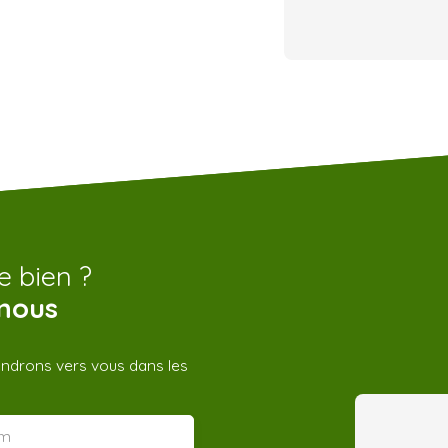
e bien ?
nous
iendrons vers vous dans les
m