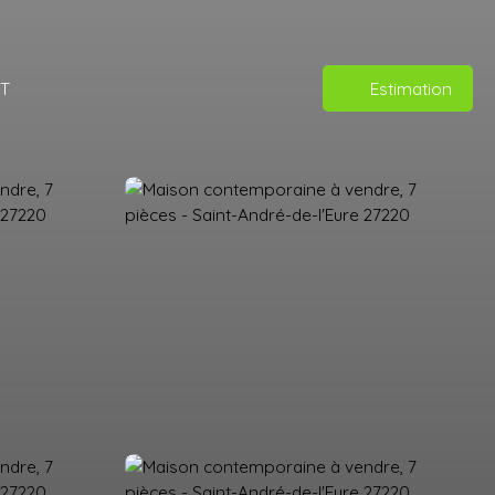
T
Estimation