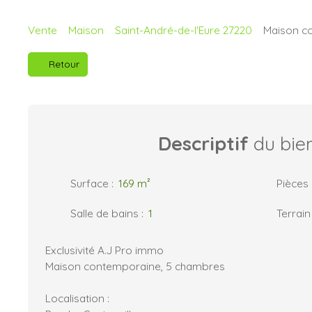
Vente
Maison
Saint-André-de-l'Eure 27220
Maison co
Retour
Descriptif
du bie
Surface
:
169
m²
Pièces
Salle de bains
:
1
Terrain
Exclusivité A.J Pro immo
Maison contemporaine, 5 chambres
Localisation :