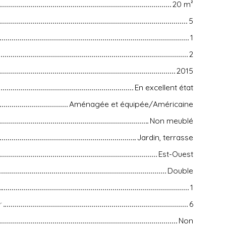
20
m²
5
1
2
2015
En excellent état
Aménagée et équipée/Américaine
Non meublé
Jardin, terrasse
Est-Ouest
Double
1
r
6
Non