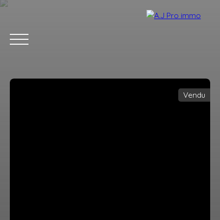
Vendu
ACCUEIL
ACHETER
VENDRE
LOUER
BLOG
CONTACT
Estimation