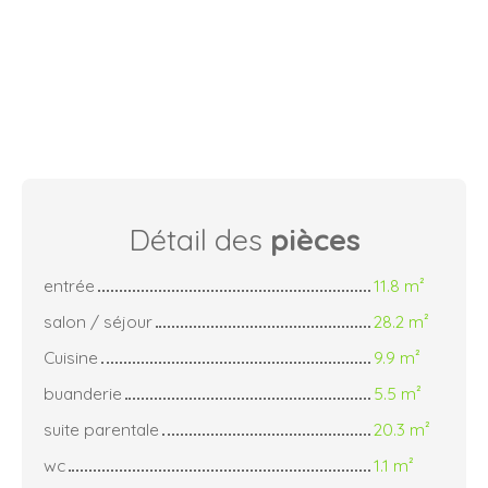
Détail des
pièces
entrée
11.8 m²
salon / séjour
28.2 m²
Cuisine
9.9 m²
buanderie
5.5 m²
suite parentale
20.3 m²
wc
1.1 m²