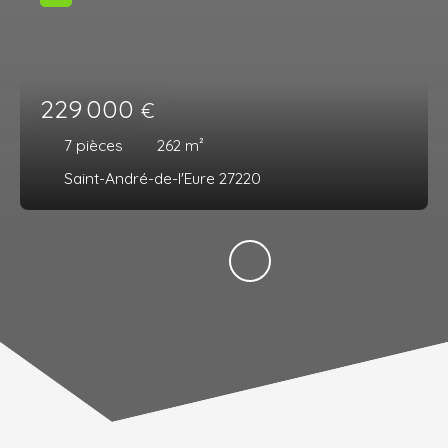
229 000
€
7
pièces
262
m²
Saint-André-de-l'Eure 27220