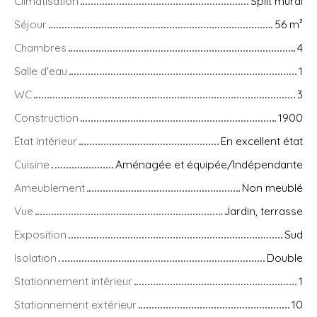
Climatisation
Split mural
Séjour
56
m²
Chambres
4
Salle d'eau
1
WC
3
Construction
1900
État intérieur
En excellent état
Cuisine
Aménagée et équipée/Indépendante
Ameublement
Non meublé
Vue
Jardin, terrasse
Exposition
Sud
Isolation
Double
Stationnement intérieur
1
Stationnement extérieur
10