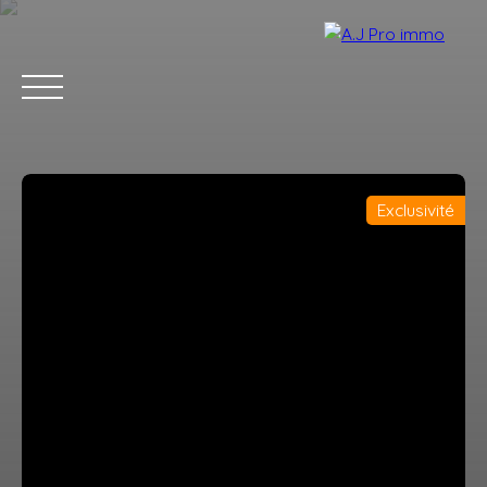
Exclusivité
ACCUEIL
ACHETER
VENDRE
LOUER
BLOG
CONTACT
Estimation