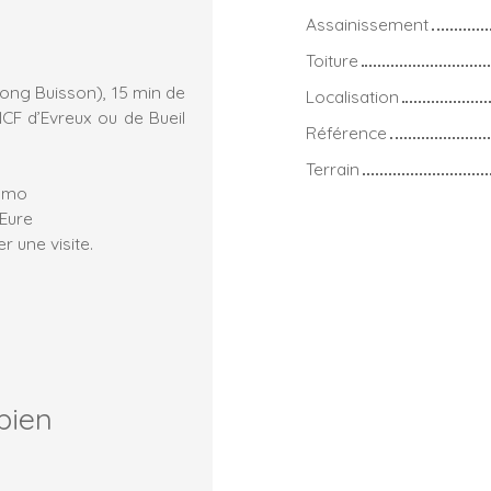
Assainissement
Toiture
Long Buisson), 15 min de
Localisation
CF d’Evreux ou de Bueil
Référence
Terrain
immo
'Eure
r une visite.
bien