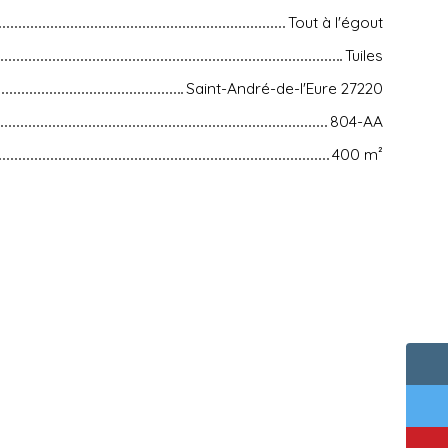
Tout à l'égout
Tuiles
Saint-André-de-l'Eure 27220
804-AA
400
m²