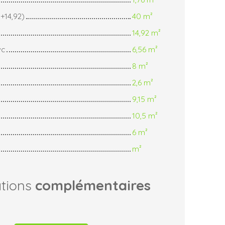
5+14,92)
40 m²
14,92 m²
wc
6,56 m²
8 m²
2,6 m²
9,15 m²
10,5 m²
6 m²
m²
ations
complémentaires