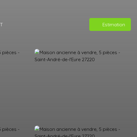
T
Estimation