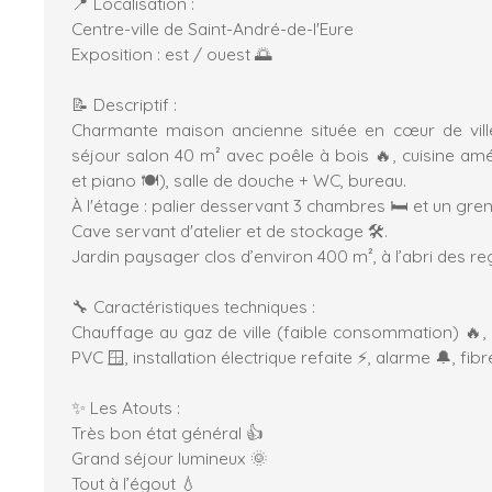
📍 Localisation :
Centre-ville de Saint-André-de-l'Eure
Exposition : est / ouest 🌅
📝 Descriptif :
Charmante maison ancienne située en cœur de vill
séjour salon 40 m² avec poêle à bois 🔥, cuisine amé
et piano 🍽️), salle de douche + WC, bureau.
À l'étage : palier desservant 3 chambres 🛏️ et un gr
Cave servant d'atelier et de stockage 🛠️.
Jardin paysager clos d’environ 400 m², à l’abri des re
🔧 Caractéristiques techniques :
Chauffage au gaz de ville (faible consommation) 🔥, 
PVC 🪟, installation électrique refaite ⚡, alarme 🔔, fib
✨ Les Atouts :
Très bon état général 👍
Grand séjour lumineux 🌞
Tout à l’égout 💧