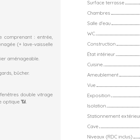
Surface terrasse
Chambres
Salle d'eau
WC
e comprenant : entrée,
Construction
nagée (+ lave-vaisselle
État intérieur
enier aménageable.
Cuisine
gards, bûcher.
Ameublement
Vue
fenêtres double vitrage
Exposition
re optique 📶.
Isolation
Stationnement extérieu
Cave
Niveaux (RDC inclus)