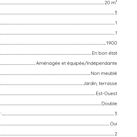
20
m²
3
1
1
1900
En bon état
Aménagée et équipée/Indépendante
Non meublé
Jardin, terrasse
Est-Ouest
Double
r
3
Oui
2