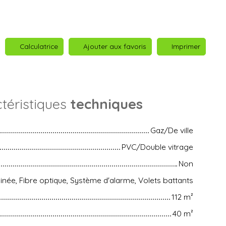
Calculatrice
Ajouter aux favoris
Imprimer
téristiques
techniques
Gaz/De ville
PVC/Double vitrage
Non
née, Fibre optique, Système d'alarme, Volets battants
112
m²
40
m²