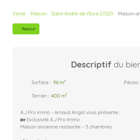
Vente
Maison
Saint-André-de-l'Eure 27220
Maison an
Retour
Descriptif
du bie
Surface
:
96
m²
Pièces
Terrain
:
400
m²
A.J Pro immo - Arnaud Angst vous présente :
🏡 Exclusivité A.J Pro Immo
Maison ancienne restaurée – 3 chambres