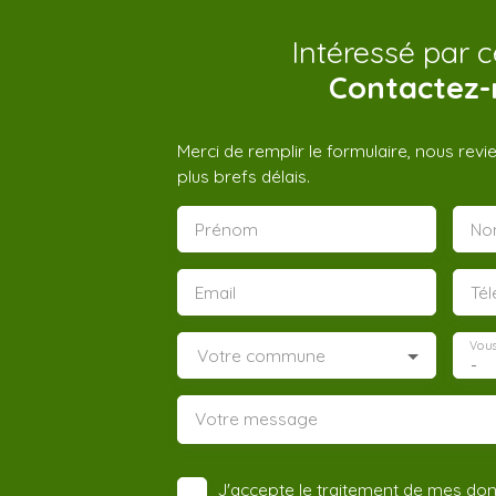
Intéressé par c
Contactez-
Merci de remplir le formulaire, nous rev
plus brefs délais.
Prénom
No
Email
Té
Vous
Votre commune
-
Votre message
J'accepte le traitement de mes do