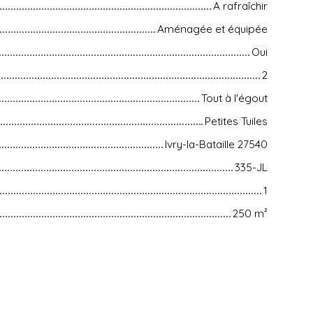
A rafraîchir
Aménagée et équipée
Oui
2
Tout à l'égout
Petites Tuiles
Ivry-la-Bataille 27540
335-JL
1
250
m²