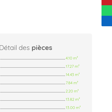
Détail des
pièces
4.10 m²
17.27 m²
14.43 m²
7.84 m²
2.20 m²
13.82 m²
13.00 m²