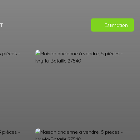
T
Estimation