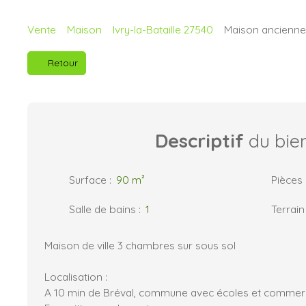
Vente
Maison
Ivry-la-Bataille 27540
Maison ancienne à
Retour
Descriptif
du bie
Surface
:
90
m²
Pièces
Salle de bains
:
1
Terrain
Maison de ville 3 chambres sur sous sol
Localisation :
A 10 min de Bréval, commune avec écoles et comme