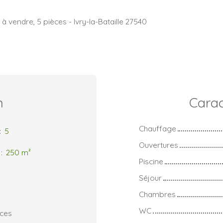
 vendre, 5 pièces - Ivry-la-Bataille 27540
n
Carac
Chauffage
:
5
Ouvertures
:
250
m²
Piscine
Séjour
Chambres
WC
rces