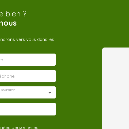
e bien ?
nous
iendrons vers vous dans les
m
léphone
 souhaitez
nnées personnelles