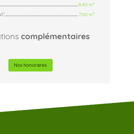
8.40 m²
 WC
7.00 m²
ations
complémentaires
Nos honoraires