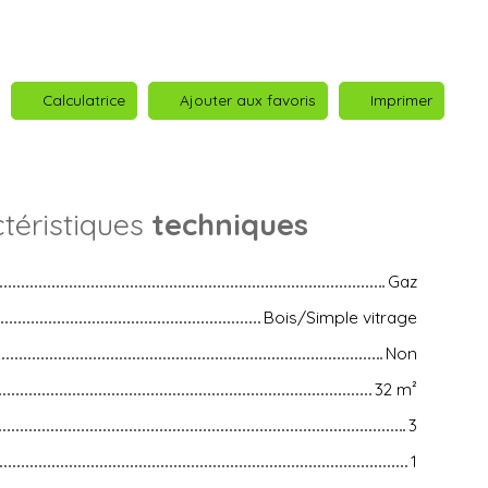
Calculatrice
Ajouter aux favoris
Imprimer
téristiques
techniques
Gaz
Bois/Simple vitrage
Non
32
m²
3
1