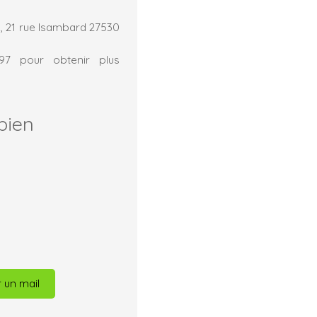
, 21 rue Isambard 27530
.97 pour obtenir plus
bien
 un mail