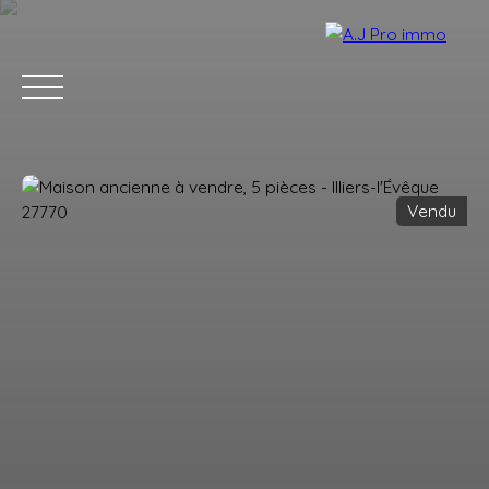
Vendu
ACCUEIL
ACHETER
VENDRE
LOUER
BLOG
CONTACT
Estimation