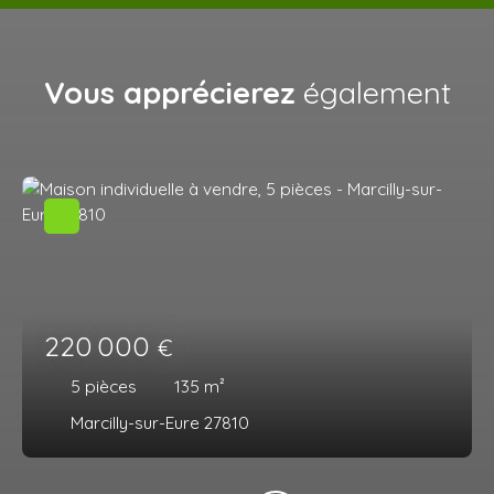
Vous apprécierez
également
220 000
€
5
pièces
135
m²
Marcilly-sur-Eure 27810