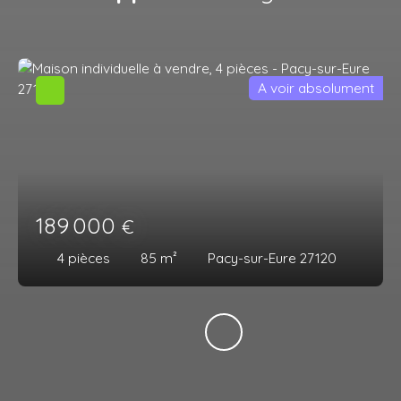
A voir absolument
189 000
€
4
pièces
85
m²
Pacy-sur-Eure 27120