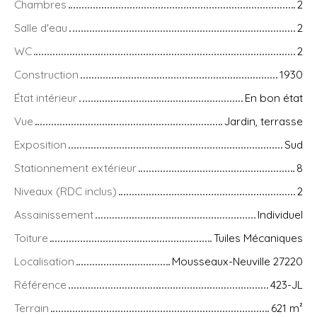
Chambres
2
Salle d'eau
2
WC
2
Construction
1930
État intérieur
En bon état
Vue
Jardin, terrasse
Exposition
Sud
Stationnement extérieur
8
Niveaux (RDC inclus)
2
Assainissement
Individuel
Toiture
Tuiles Mécaniques
Localisation
Mousseaux-Neuville 27220
Référence
423-JL
Terrain
621
m²