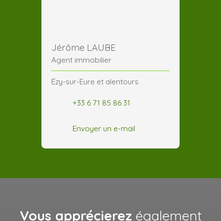
Jérôme LAUBE
Agent immobilier
Ézy-sur-Eure et alentours
+33 6 71 85 86 31
Envoyer un e-mail
Vous apprécierez
également