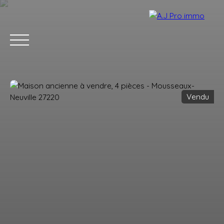
Vendu
ACCUEIL
ACHETER
VENDRE
LOUER
BLOG
CONTACT
Estimation