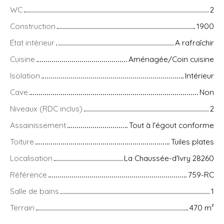
WC
2
Construction
1900
État intérieur
A rafraîchir
Cuisine
Aménagée/Coin cuisine
Isolation
Intérieur
Cave
Non
Niveaux (RDC inclus)
2
Assainissement
Tout à l'égout conforme
Toiture
Tuiles plates
Localisation
La Chaussée-d'Ivry 28260
Référence
759-RC
Salle de bains
1
Terrain
470
m²