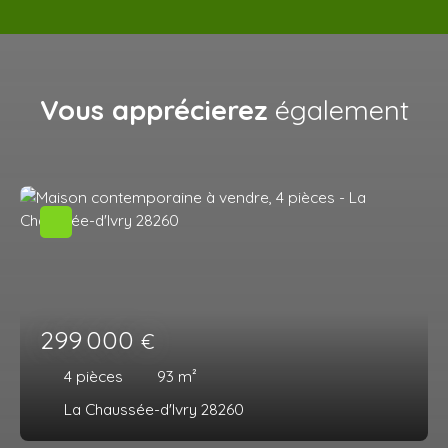
Vous apprécierez
également
299 000
€
4
pièces
93
m²
La Chaussée-d'Ivry 28260