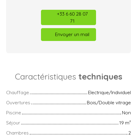
+33 6 60 28 07
71
Envoyer un mail
Caractéristiques
techniques
Chauffage
Electrique/Individuel
Ouvertures
Bois/Double vitrage
Piscine
Non
Séjour
19
m²
Chambres
2