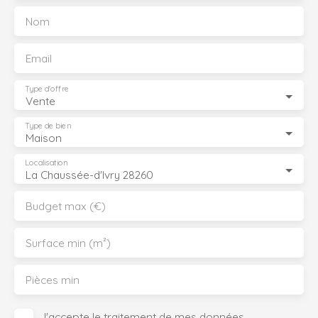
Nom
Email
Type d'offre
Vente
Type de bien
Maison
Localisation
La Chaussée-d'Ivry 28260
Budget max (€)
Surface min (m²)
Pièces min
J'accepte le traitement de mes données