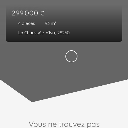
299 000
€
4
pièces
93
m²
La Chaussée-d'Ivry 28260
Vous ne trouvez pas