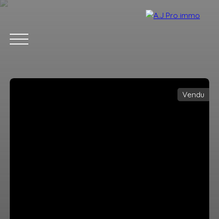
Vendu
ACCUEIL
ACHETER
VENDRE
LOUER
BLOG
CONTACT
Estimation