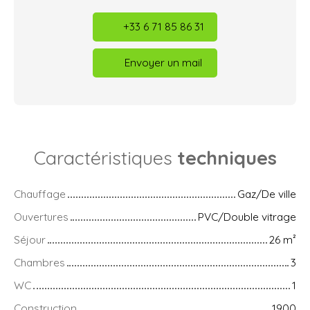
+33 6 71 85 86 31
Envoyer un mail
Caractéristiques
techniques
Chauffage
Gaz/De ville
Ouvertures
PVC/Double vitrage
Séjour
26
m²
Chambres
3
WC
1
Construction
1900