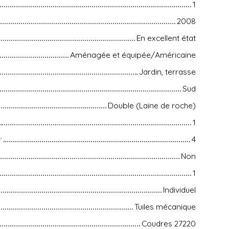
1
2008
En excellent état
Aménagée et équipée/Américaine
Jardin, terrasse
Sud
Double (Laine de roche)
1
r
4
Non
1
Individuel
Tuiles mécanique
Coudres 27220