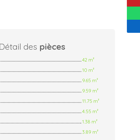
Détail des
pièces
42 m²
10 m²
9.65 m²
9.59 m²
11.75 m²
4.55 m²
1.38 m²
3.89 m²