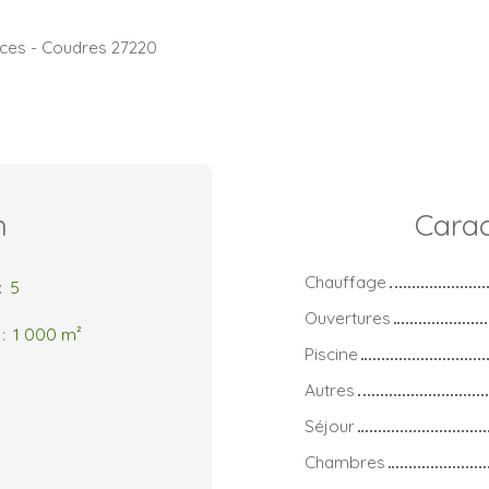
èces - Coudres 27220
n
Carac
Chauffage
:
5
Ouvertures
:
1 000
m²
Piscine
Autres
Séjour
Chambres