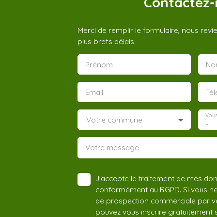
Contactez-
Merci de remplir le formulaire, nous rev
plus brefs délais.
Prénom
No
Email
Té
Vous
Votre commune
-
Votre message
J'accepte le traitement de mes do
conformément au RGPD. Si vous ne s
de prospection commerciale par vo
pouvez vous inscrire gratuitement su