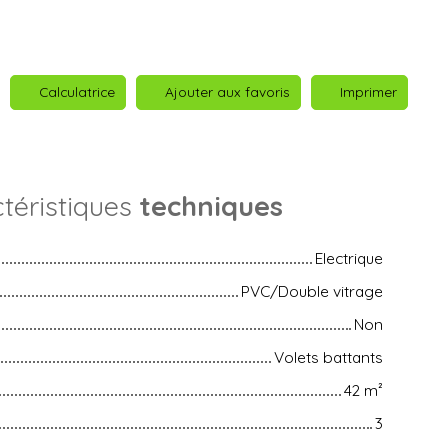
Calculatrice
Ajouter aux favoris
Imprimer
téristiques
techniques
Electrique
PVC/Double vitrage
Non
Volets battants
42
m²
3