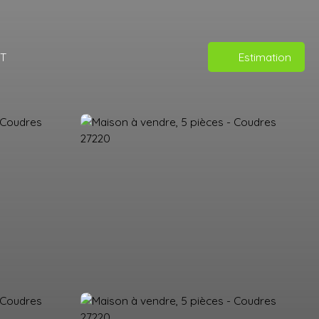
T
Estimation