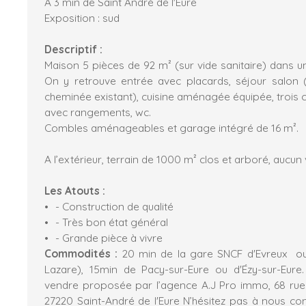
A 3 min de Saint André de l'Eure
Exposition : sud
Descriptif :
Maison 5 pièces de 92 m² (sur vide sanitaire) dans 
On y retrouve entrée avec placards, séjour salon 
cheminée existant), cuisine aménagée équipée, trois 
avec rangements, wc.
Combles aménageables et garage intégré de 16 m².
A l’extérieur, terrain de 1000 m² clos et arboré, aucun v
Les Atouts :
- Construction de qualité
- Très bon état général
- Grande pièce à vivre
Commodités :
20 min de la gare SNCF d'Evreux ou
Lazare), 15min de Pacy-sur-Eure ou d'Ézy-sur-Eur
vendre proposée par l’agence A.J Pro immo, 68 ru
27220 Saint-André de l'Eure N’hésitez pas à nous con