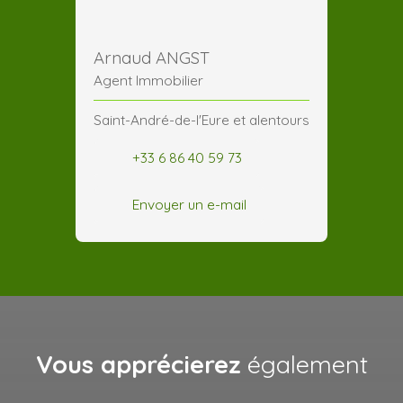
Arnaud ANGST
Agent Immobilier
Saint-André-de-l'Eure et alentours
+33 6 86 40 59 73
Envoyer un e-mail
Vous apprécierez
également