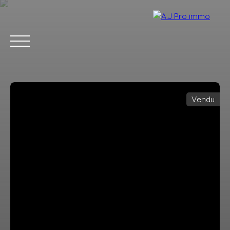
Vendu
ACCUEIL
ACHETER
VENDRE
LOUER
BLOG
CONTACT
Estimation