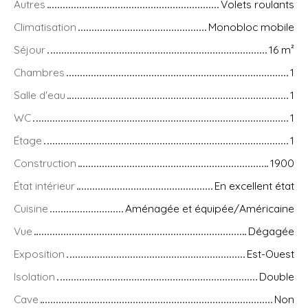
Autres
Volets roulants
Climatisation
Monobloc mobile
Séjour
16
m²
Chambres
1
Salle d'eau
1
WC
1
Étage
1
Construction
1900
État intérieur
En excellent état
Cuisine
Aménagée et équipée/Américaine
Vue
Dégagée
Exposition
Est-Ouest
Isolation
Double
Cave
Non