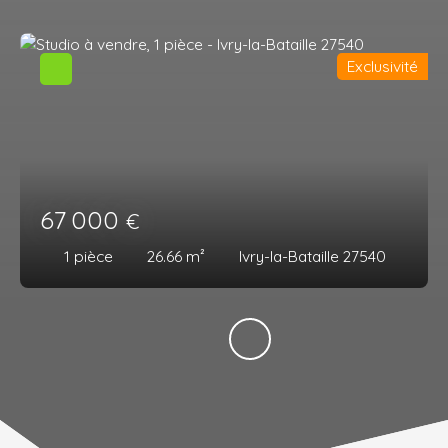
Exclusivité
67 000
€
1
pièce
26.66
m²
Ivry-la-Bataille 27540