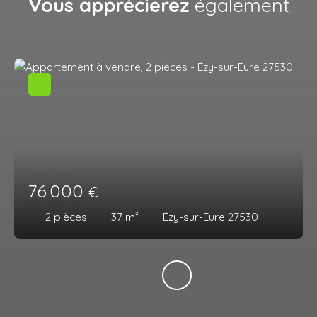
Vous apprécierez
également
76 000
€
2
pièces
37
m²
Ézy-sur-Eure 27530