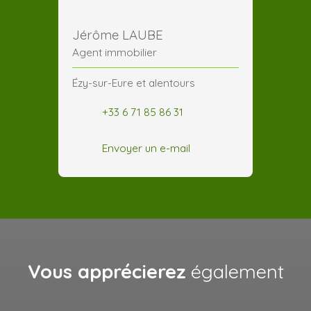
Jérôme LAUBE
Agent immobilier
Ézy-sur-Eure et alentours
+33 6 71 85 86 31
Envoyer un e-mail
Vous apprécierez
également