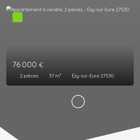
76 000
€
2
pièces
37
m²
Ézy-sur-Eure 27530