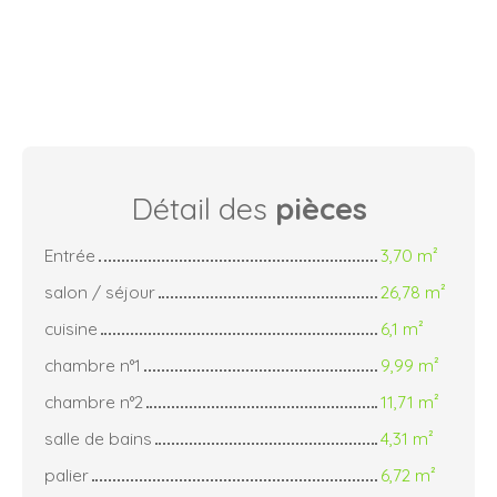
Détail des
pièces
Entrée
3,70 m²
salon / séjour
26,78 m²
cuisine
6,1 m²
chambre n°1
9,99 m²
chambre n°2
11,71 m²
salle de bains
4,31 m²
palier
6,72 m²