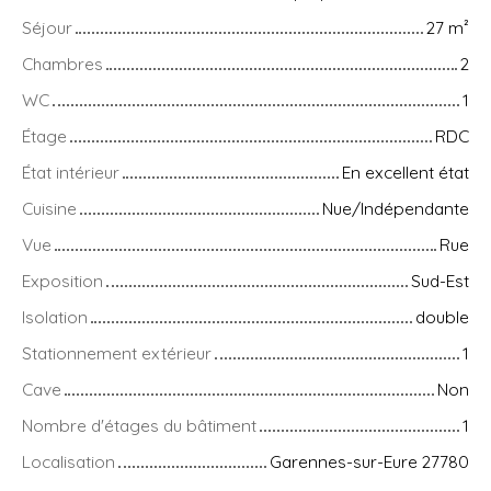
Séjour
27
m²
Chambres
2
WC
1
Étage
RDC
État intérieur
En excellent état
Cuisine
Nue/Indépendante
Vue
Rue
Exposition
Sud-Est
Isolation
double
Stationnement extérieur
1
Cave
Non
Nombre d'étages du bâtiment
1
Localisation
Garennes-sur-Eure 27780