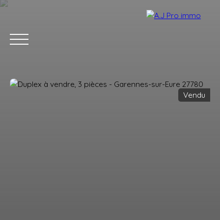
Vendu
ACCUEIL
ACHETER
VENDRE
LOUER
BLOG
CONTACT
Estimation