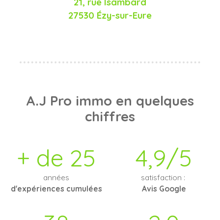
21, rue Isambard
27530 Ézy-sur-Eure
A.J Pro immo
en quelques
chiffres
+ de 25
4,9/5
années
satisfaction :
d'expériences cumulées
Avis Google