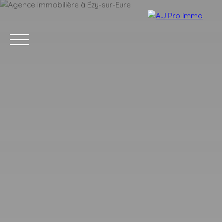
ACCUEIL
ACHETER
VENDRE
LOUER
BLOG
CONTACT
Estimation