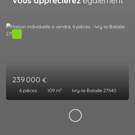
Vous apprécierez
également
239 000
€
6
pièces
109
m²
Ivry-la-Bataille 27540