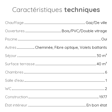
Caractéristiques
techniques
Chauffage
Gaz/De ville
Ouvertures
Bois/PVC/Double vitrage
Piscine
Oui
Autres
Cheminée, Fibre optique, Volets battants
Séjour
30
m²
Surface terrasse
40
m²
Chambres
6
Salle d'eau
1
WC
2
Construction
1977
État intérieur
En bon état