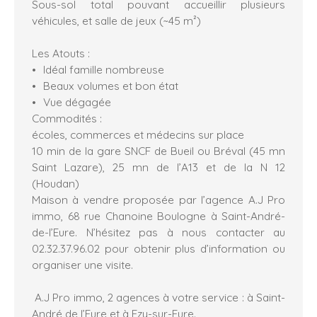
Sous-sol total pouvant accueillir plusieurs
véhicules, et salle de jeux (~45 m²)
Les Atouts :
Idéal famille nombreuse
Beaux volumes et bon état
Vue dégagée
Commodités :
écoles, commerces et médecins sur place
10 min de la gare SNCF de Bueil ou Bréval (45 mn
Saint Lazare), 25 mn de l’A13 et de la N 12
(Houdan)
Maison à vendre proposée par l’agence A.J Pro
immo, 68 rue Chanoine Boulogne à Saint-André-
de-l’Eure. N’hésitez pas à nous contacter au
02.32.37.96.02 pour obtenir plus d’information ou
organiser une visite.
A.J Pro immo, 2 agences à votre service : à Saint-
André de l’Eure et à Ezy-sur-Eure.