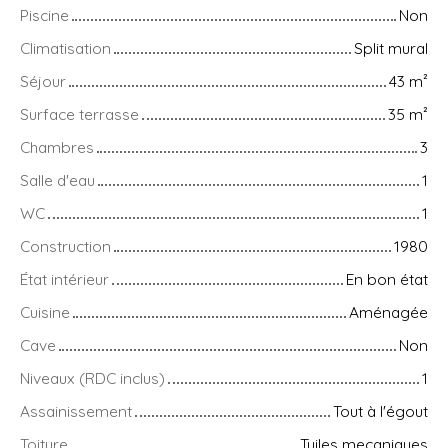
Piscine
Non
Climatisation
Split mural
Séjour
43
m²
Surface terrasse
35
m²
Chambres
3
Salle d'eau
1
WC
1
Construction
1980
État intérieur
En bon état
Cuisine
Aménagée
Cave
Non
Niveaux (RDC inclus)
1
Assainissement
Tout à l'égout
Toiture
Tuiles mecaniques