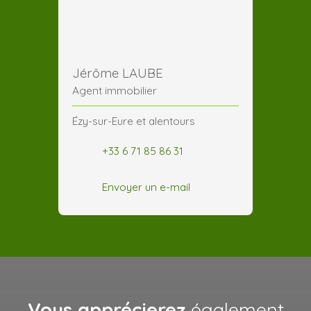
Jérôme LAUBE
Agent immobilier
Ézy-sur-Eure et alentours
+33 6 71 85 86 31
Envoyer un e-mail
Vous apprécierez
également