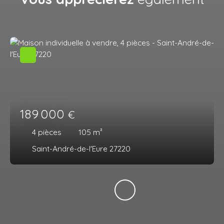
189 000
€
4
pièces
105
m²
Saint-André-de-l'Eure 27220