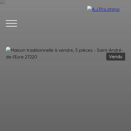
Vendu
ACCUEIL
ACHETER
VENDRE
LOUER
BLOG
CONTACT
Estimation