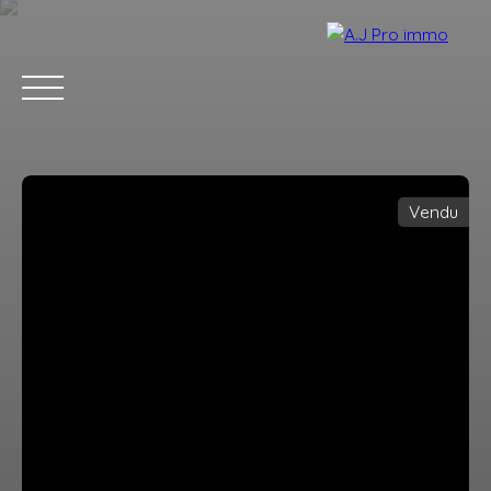
Vendu
ACCUEIL
ACHETER
VENDRE
LOUER
BLOG
CONTACT
Estimation