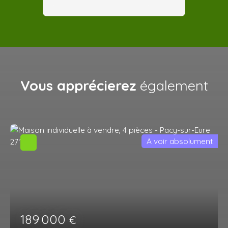
Vous apprécierez
également
A voir absolument
189 000
€