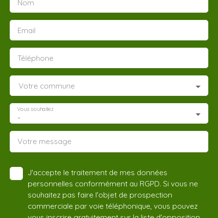
Nom
Email
Téléphone
Votre commune
Vous souhaitez
-
Votre message
J'accepte le traitement de mes données
personnelles conformément au RGPD. Si vous ne
souhaitez pas faire l'objet de prospection
commerciale par voie téléphonique, vous pouvez
vous inscrire gratuitement sur la liste d'opposition