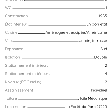
WC
1
Construction
1985
État intérieur
En bon état
Cuisine
Aménagée et équipée/Américaine
Vue
Jardin, terrasse
Exposition
Sud
Isolation
Double
Stationnement intérieur
2
Stationnement extérieur
4
Niveaux (RDC inclus)
2
Assainissement
Individuel
Toiture
Tuile Mécanique
Localisation
La Forêt-du-Parc 27220