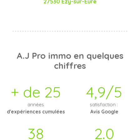
27530 Ézy-sur-Eure
A.J Pro immo
en quelques
chiffres
+ de 25
4,9/5
années
satisfaction :
d'expériences cumulées
Avis Google
38
2.0