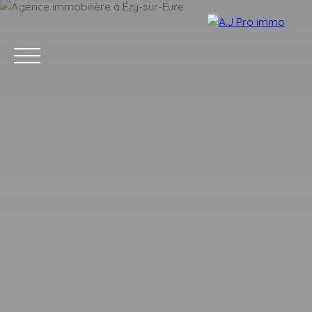
ACCUEIL
ACHETER
VENDRE
LOUER
BLOG
CONTACT
Estimation